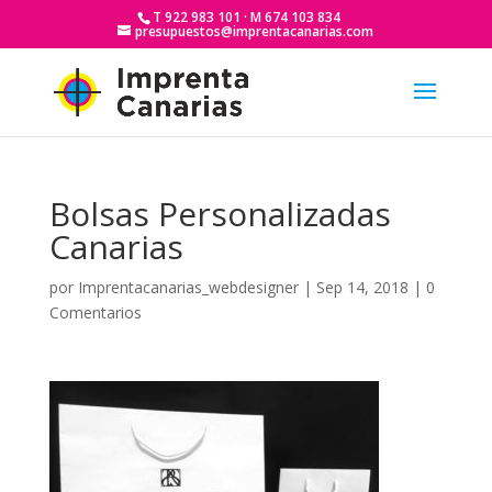
T 922 983 101 · M 674 103 834
presupuestos@imprentacanarias.com
Bolsas Personalizadas
Canarias
por
Imprentacanarias_webdesigner
|
Sep 14, 2018
|
0
Comentarios