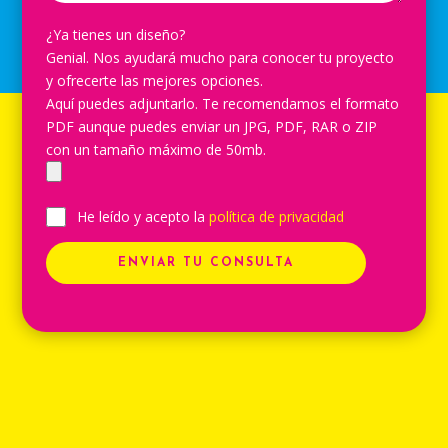
¿Ya tienes un diseño?
Genial. Nos ayudará mucho para conocer tu proyecto
y ofrecerte las mejores opciones.
Aquí puedes adjuntarlo. Te recomendamos el formato
PDF aunque puedes enviar un JPG, PDF, RAR o ZIP
con un tamaño máximo de 50mb.
He leído y acepto la
política de privacidad