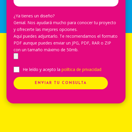
¿Ya tienes un diseño?
Genial. Nos ayudará mucho para conocer tu proyecto
y ofrecerte las mejores opciones.
Aquí puedes adjuntarlo. Te recomendamos el formato
PDF aunque puedes enviar un JPG, PDF, RAR o ZIP
con un tamaño máximo de 50mb.
He leído y acepto la
política de privacidad