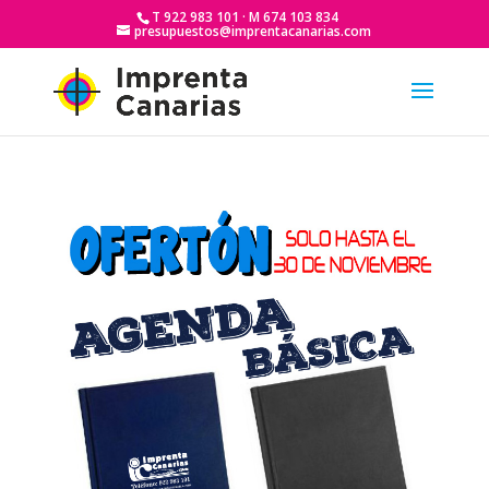
T 922 983 101 · M 674 103 834
presupuestos@imprentacanarias.com