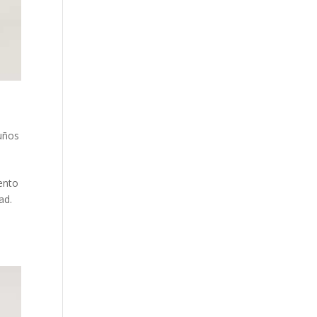
Cuños
ento
ad.