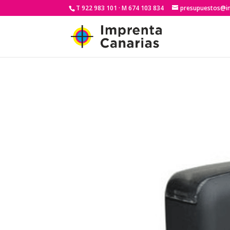
T 922 983 101 · M 674 103 834
presupuestos@i