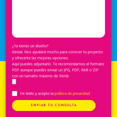
¿Ya tienes un diseño?
Genial. Nos ayudará mucho para conocer tu proyecto
y ofrecerte las mejores opciones.
Aquí puedes adjuntarlo. Te recomendamos el formato
PDF aunque puedes enviar un JPG, PDF, RAR o ZIP
con un tamaño máximo de 50mb.
He leído y acepto la
política de privacidad