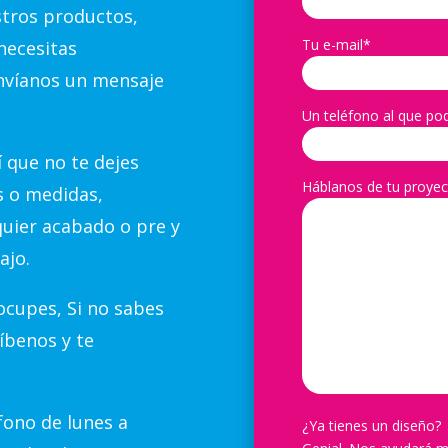
stros productos,
Tu e-mail*
necesitas
nvíanos un mensaje
Un teléfono al que po
 que no te dejes
Háblanos de tu proyec
s o medidas,
quier acabado o pre y
ajo.
cupes, Si no sabes
íbenos y te
ono de lunes a
¿Ya tienes un diseño?