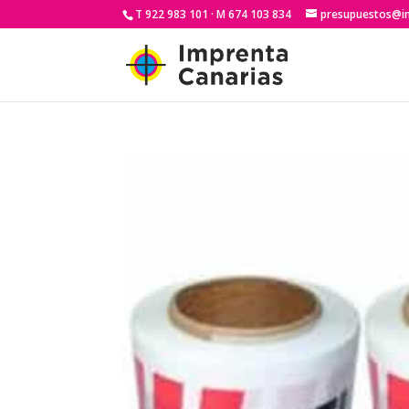
T 922 983 101 · M 674 103 834
presupuestos@i