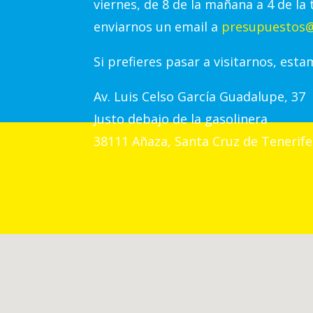
viernes, de 8 de la mañana a 4 de la 
enviarnos un email a
presupuestos@
Si prefieres pasar a visitarnos, esta
Av.
Luis Celso García Guadalupe, 37
Justo debajo de la gasolinera
38111 Añaza, Santa Cruz de Tenerife