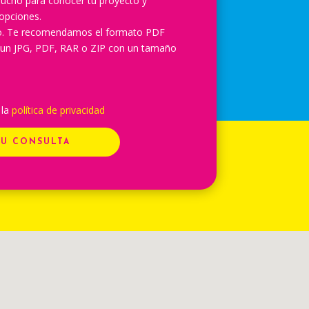
ucho para conocer tu proyecto y
opciones.
lo. Te recomendamos el formato PDF
 un JPG, PDF, RAR o ZIP con un tamaño
 la
política de privacidad