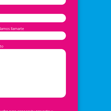
damos llamarte
to