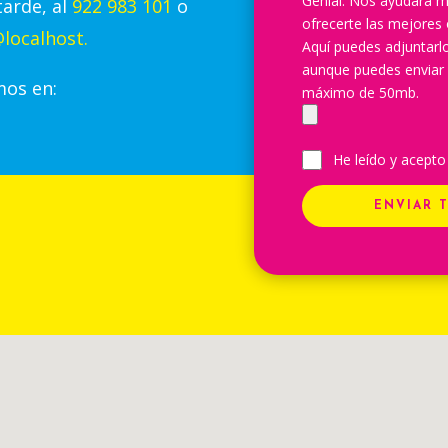
Genial. Nos ayudará m
tarde, al
922 983 101
o
ofrecerte las mejores 
localhost.
Aquí puedes adjuntar
aunque puedes enviar
mos en:
máximo de 50mb.
He leído y acepto