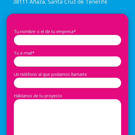
38111 Añaza, Santa Cruz de Tenerife
Tu nombre o el de tu empresa*
Tu e-mail*
Un teléfono al que podamos llamarte
Háblanos de tu proyecto