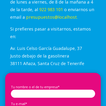
de lunes a viernes, de 8 de la mañana a 4
de la tarde, al
922 983 101
o enviarnos un
email a
presupuestos@localhost.
Si prefieres pasar a visitarnos, estamos
en:
Av.
Luis Celso García Guadalupe, 37
Justo debajo de la gasolinera
38111 Añaza, Santa Cruz de Tenerife
Tu nombre o el de tu empresa*
Tu e-mail*