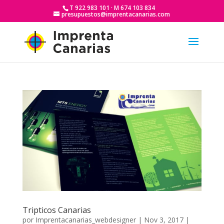
T 922 983 101 · M 674 103 834
presupuestos@imprentacanarias.com
Tripticos Canarias
por
Imprentacanarias_webdesigner
|
Nov 3, 2017
|