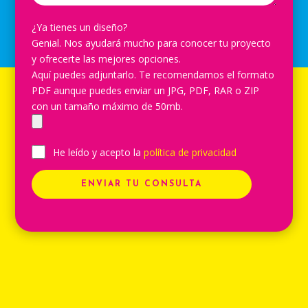
¿Ya tienes un diseño?
Genial. Nos ayudará mucho para conocer tu proyecto
y ofrecerte las mejores opciones.
Aquí puedes adjuntarlo. Te recomendamos el formato
PDF aunque puedes enviar un JPG, PDF, RAR o ZIP
con un tamaño máximo de 50mb.
He leído y acepto la
política de privacidad