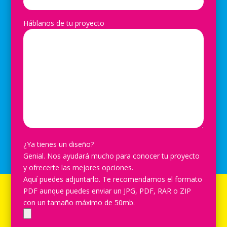
Háblanos de tu proyecto
¿Ya tienes un diseño?
Genial. Nos ayudará mucho para conocer tu proyecto
y ofrecerte las mejores opciones.
Aquí puedes adjuntarlo. Te recomendamos el formato
PDF aunque puedes enviar un JPG, PDF, RAR o ZIP
con un tamaño máximo de 50mb.