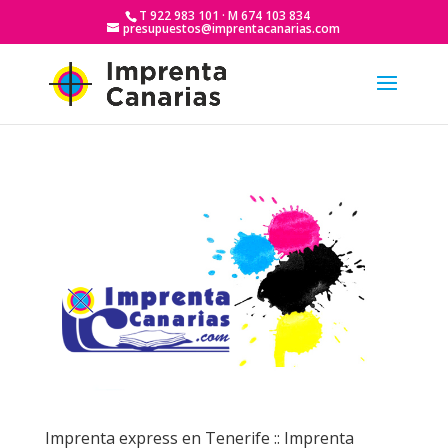
T 922 983 101 · M 674 103 834
presupuestos@imprentacanarias.com
Imprenta express en Tenerife :: Imprenta