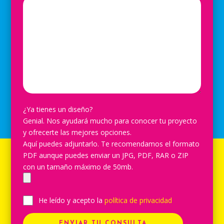
¿Ya tienes un diseño?
Genial. Nos ayudará mucho para conocer tu proyecto
y ofrecerte las mejores opciones.
Aquí puedes adjuntarlo. Te recomendamos el formato
PDF aunque puedes enviar un JPG, PDF, RAR o ZIP
con un tamaño máximo de 50mb.
He leído y acepto la
política de privacidad