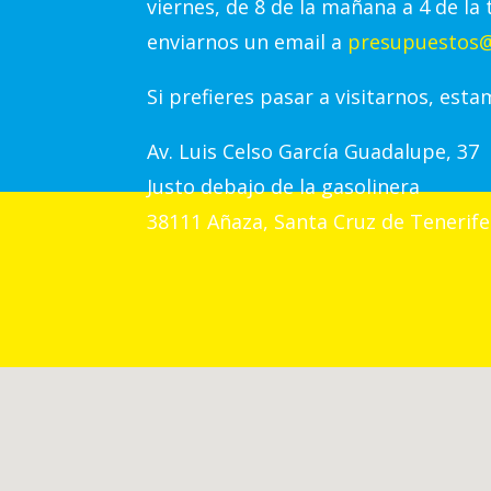
viernes, de 8 de la mañana a 4 de la 
enviarnos un email a
presupuestos@
Si prefieres pasar a visitarnos, esta
Av.
Luis Celso García Guadalupe, 37
Justo debajo de la gasolinera
38111 Añaza, Santa Cruz de Tenerife