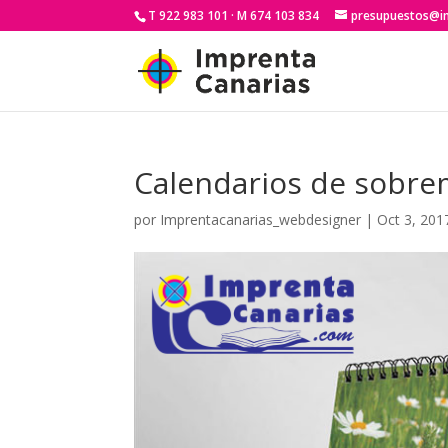
T 922 983 101 · M 674 103 834
presupuestos@i
Calendarios de sobre
por
Imprentacanarias_webdesigner
|
Oct 3, 201