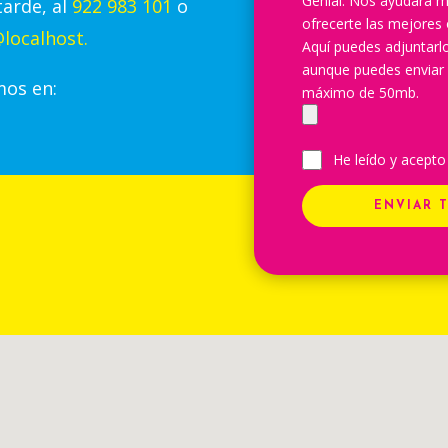
Genial. Nos ayudará m
tarde, al
922 983 101
o
ofrecerte las mejores 
localhost.
Aquí puedes adjuntar
aunque puedes enviar
mos en:
máximo de 50mb.
He leído y acepto