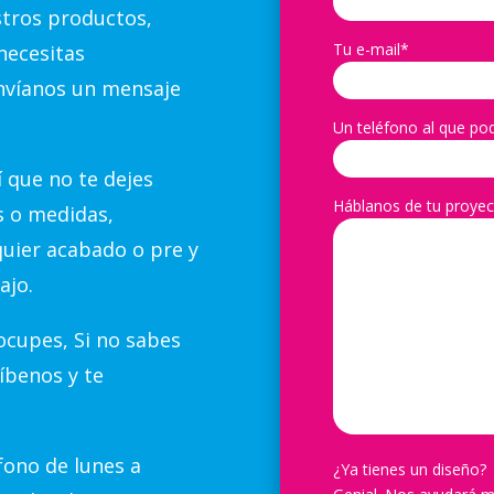
stros productos,
Tu e-mail*
necesitas
nvíanos un mensaje
Un teléfono al que po
 que no te dejes
Háblanos de tu proyec
s o medidas,
quier acabado o pre y
ajo.
cupes, Si no sabes
íbenos y te
ono de lunes a
¿Ya tienes un diseño?