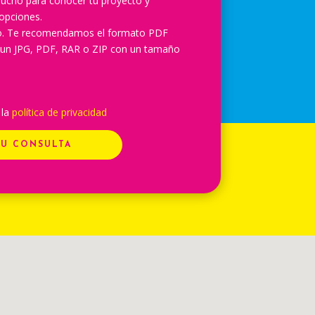
ucho para conocer tu proyecto y
opciones.
lo. Te recomendamos el formato PDF
 un JPG, PDF, RAR o ZIP con un tamaño
 la
política de privacidad