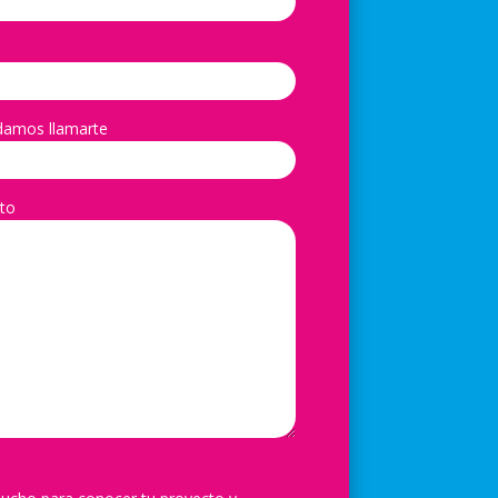
damos llamarte
to