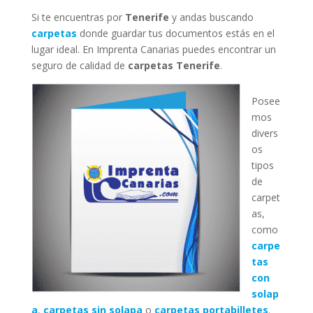
Si te encuentras por
Tenerife
y andas buscando
carpetas
donde guardar tus documentos estás en el
lugar ideal. En Imprenta Canarias puedes encontrar un
seguro de calidad de
carpetas Tenerife
.
Posee
mos
divers
os
tipos
de
carpet
as,
como
carpe
tas
con
solap
a
,
carpetas sin solapa
o
carpetas portabilletes
.