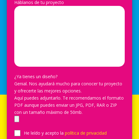
Háblanos de tu proyecto
¿Ya tienes un diseño?
Genial. Nos ayudará mucho para conocer tu proyecto
y ofrecerte las mejores opciones.
Aquí puedes adjuntarlo. Te recomendamos el formato
PDF aunque puedes enviar un JPG, PDF, RAR o ZIP
con un tamaño máximo de 50mb.
He leído y acepto la
política de privacidad