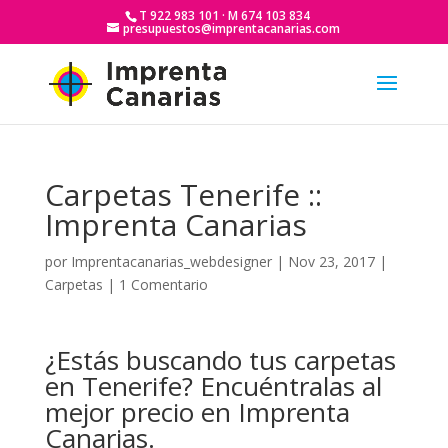
T 922 983 101 · M 674 103 834
presupuestos@imprentacanarias.com
Carpetas Tenerife ::
Imprenta Canarias
por
Imprentacanarias_webdesigner
|
Nov 23, 2017
|
Carpetas
|
1 Comentario
¿Estás buscando tus carpetas
en Tenerife? Encuéntralas al
mejor precio en Imprenta
Canarias.