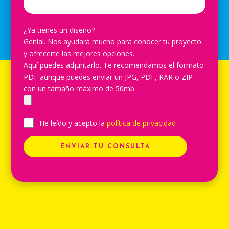
¿Ya tienes un diseño?
Genial. Nos ayudará mucho para conocer tu proyecto
y ofrecerte las mejores opciones.
Aquí puedes adjuntarlo. Te recomendamos el formato
PDF aunque puedes enviar un JPG, PDF, RAR o ZIP
con un tamaño máximo de 50mb.
He leído y acepto la
política de privacidad