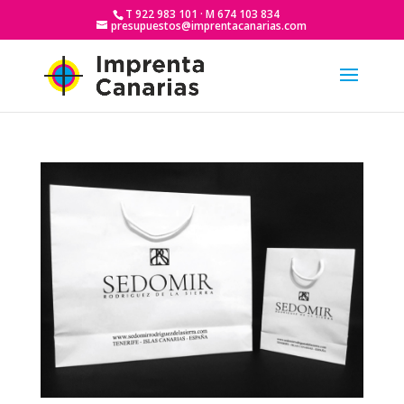
T 922 983 101 · M 674 103 834
presupuestos@imprentacanarias.com