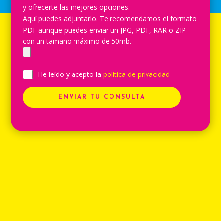
y ofrecerte las mejores opciones.
Aquí puedes adjuntarlo. Te recomendamos el formato
PDF aunque puedes enviar un JPG, PDF, RAR o ZIP
con un tamaño máximo de 50mb.
He leído y acepto la
política de privacidad