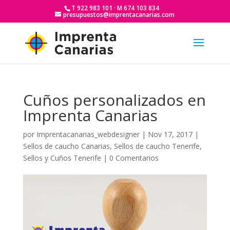
T 922 983 101 · M 674 103 834
presupuestos@imprentacanarias.com
Cuños personalizados en
Imprenta Canarias
por
Imprentacanarias_webdesigner
|
Nov 17, 2017
|
Sellos de caucho Canarias
,
Sellos de caucho Tenerife
,
Sellos y Cuños Tenerife
|
0 Comentarios