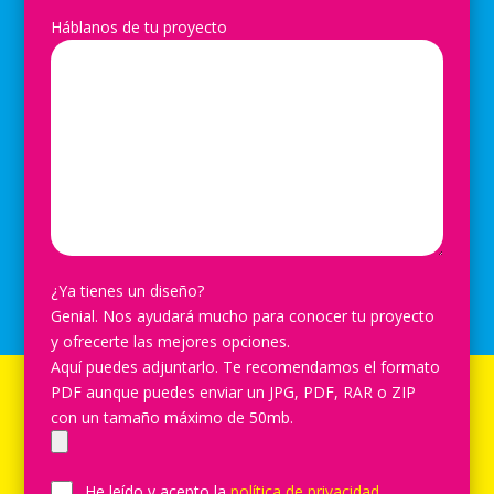
Háblanos de tu proyecto
¿Ya tienes un diseño?
Genial. Nos ayudará mucho para conocer tu proyecto
y ofrecerte las mejores opciones.
Aquí puedes adjuntarlo. Te recomendamos el formato
PDF aunque puedes enviar un JPG, PDF, RAR o ZIP
con un tamaño máximo de 50mb.
He leído y acepto la
política de privacidad