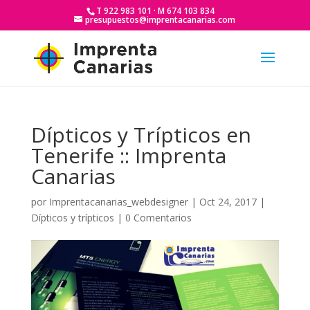
T 922 983 101 · M 674 103 834
presupuestos@imprentacanarias.com
Dípticos y Trípticos en
Tenerife :: Imprenta
Canarias
por
Imprentacanarias_webdesigner
|
Oct 24, 2017
|
Dípticos y trípticos
|
0 Comentarios