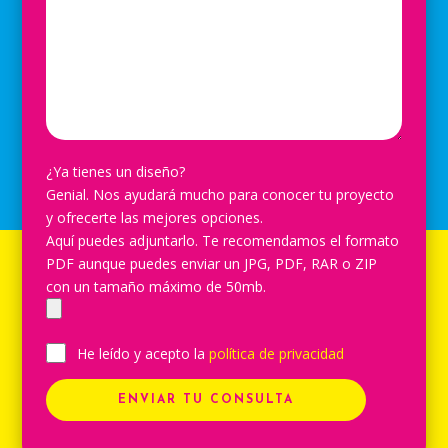
¿Ya tienes un diseño?
Genial. Nos ayudará mucho para conocer tu proyecto
y ofrecerte las mejores opciones.
Aquí puedes adjuntarlo. Te recomendamos el formato
PDF aunque puedes enviar un JPG, PDF, RAR o ZIP
con un tamaño máximo de 50mb.
He leído y acepto la
política de privacidad