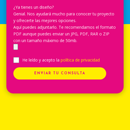
¿Ya tienes un diseño?
Genial. Nos ayudará mucho para conocer tu proyecto
y ofrecerte las mejores opciones.
Aquí puedes adjuntarlo. Te recomendamos el formato
PDF aunque puedes enviar un JPG, PDF, RAR o ZIP
con un tamaño máximo de 50mb.
He leído y acepto la
política de privacidad