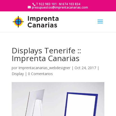
T 922 983 101 · M 674 103 834
presupuestos@imprentacanarias.com
Displays Tenerife ::
Imprenta Canarias
por
Imprentacanarias_webdesigner
|
Oct 24, 2017
|
Display
|
0 Comentarios