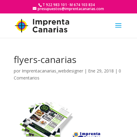
T 922 983 101 · M 674 103 834
presupuestos@imprentacanarias.com
flyers-canarias
por
Imprentacanarias_webdesigner
|
Ene 29, 2018
|
0
Comentarios