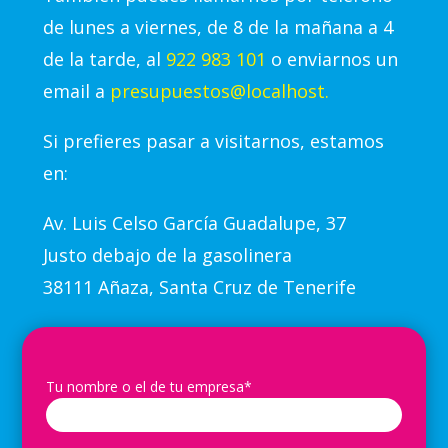
de lunes a viernes, de 8 de la mañana a 4
de la tarde, al
922 983 101
o enviarnos un
email a
presupuestos@localhost.
Si prefieres pasar a visitarnos, estamos
en:
Av.
Luis Celso García Guadalupe, 37
Justo debajo de la gasolinera
38111 Añaza, Santa Cruz de Tenerife
Tu nombre o el de tu empresa*