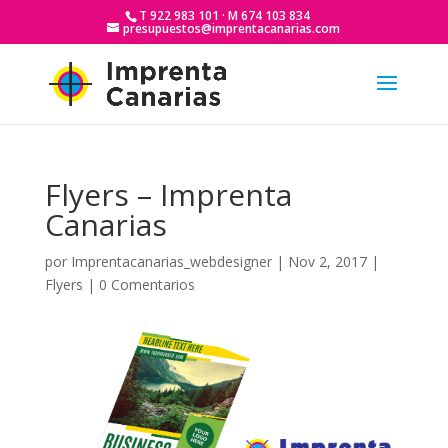
T 922 983 101 · M 674 103 834
presupuestos@imprentacanarias.com
Flyers – Imprenta
Canarias
por
Imprentacanarias_webdesigner
|
Nov 2, 2017
|
Flyers
|
0 Comentarios