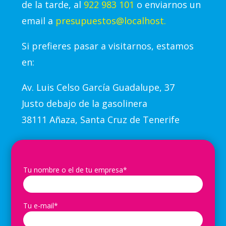
de la tarde, al
922 983 101
o enviarnos un
email a
presupuestos@localhost.
Si prefieres pasar a visitarnos, estamos
en:
Av.
Luis Celso García Guadalupe, 37
Justo debajo de la gasolinera
38111 Añaza, Santa Cruz de Tenerife
Tu nombre o el de tu empresa*
Tu e-mail*