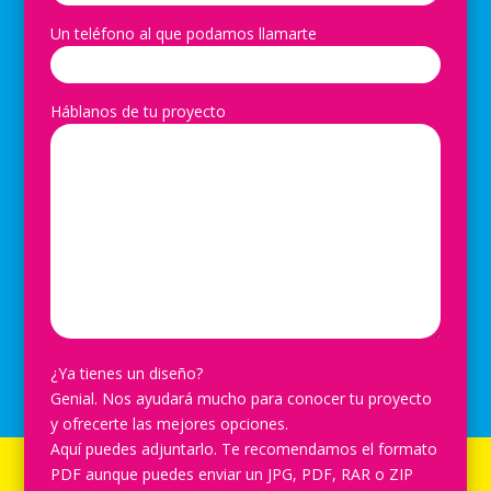
Un teléfono al que podamos llamarte
Háblanos de tu proyecto
¿Ya tienes un diseño?
Genial. Nos ayudará mucho para conocer tu proyecto
y ofrecerte las mejores opciones.
Aquí puedes adjuntarlo. Te recomendamos el formato
PDF aunque puedes enviar un JPG, PDF, RAR o ZIP