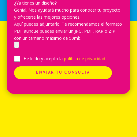
¿Ya tienes un diseño?
Genial. Nos ayudará mucho para conocer tu proyecto
y ofrecerte las mejores opciones.
Aquí puedes adjuntarlo. Te recomendamos el formato
PDF aunque puedes enviar un JPG, PDF, RAR o ZIP
con un tamaño máximo de 50mb.
He leído y acepto la
política de privacidad