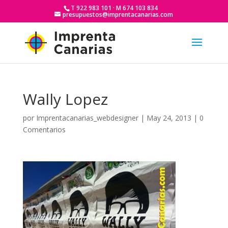
T 922 983 101 · M 674 103 834
presupuestos@imprentacanarias.com
Wally Lopez
por
Imprentacanarias_webdesigner
|
May 24, 2013
|
0
Comentarios