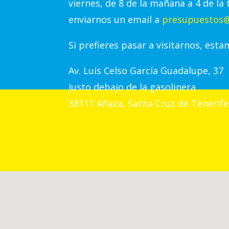
viernes, de 8 de la mañana a 4 de la 
enviarnos un email a
presupuestos@
Si prefieres pasar a visitarnos, esta
Av.
Luis Celso García Guadalupe, 37
Justo debajo de la gasolinera
38111 Añaza, Santa Cruz de Tenerife