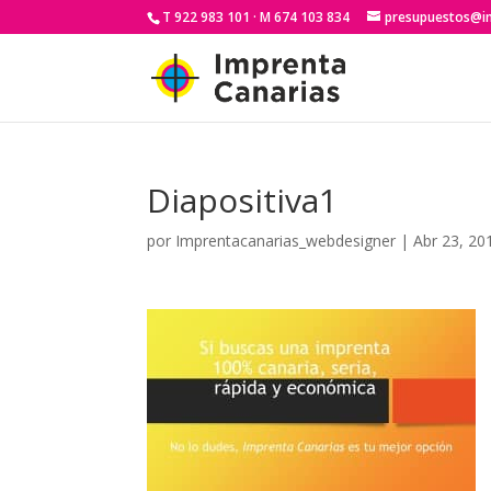
T 922 983 101 · M 674 103 834
presupuestos@i
Diapositiva1
por
Imprentacanarias_webdesigner
|
Abr 23, 20