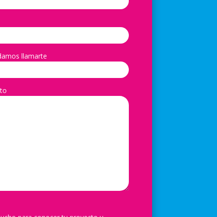
damos llamarte
to