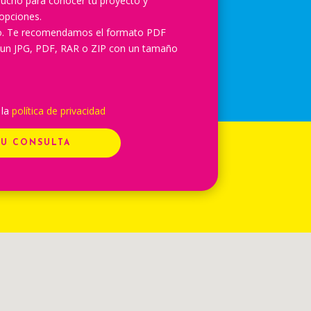
ucho para conocer tu proyecto y
opciones.
lo. Te recomendamos el formato PDF
 un JPG, PDF, RAR o ZIP con un tamaño
 la
política de privacidad