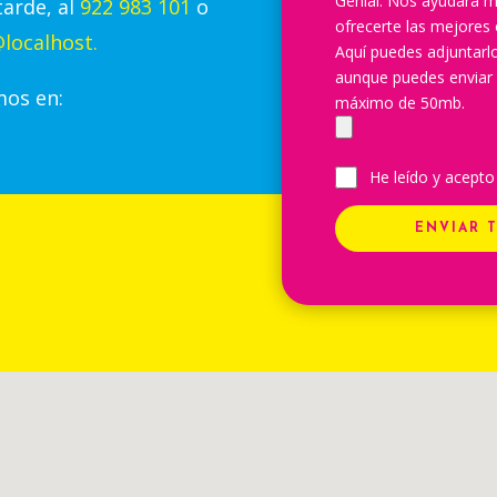
Genial. Nos ayudará m
tarde, al
922 983 101
o
ofrecerte las mejores 
localhost.
Aquí puedes adjuntar
aunque puedes enviar
mos en:
máximo de 50mb.
He leído y acepto