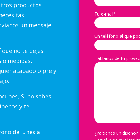
stros productos,
Tu e-mail*
necesitas
nvíanos un mensaje
Un teléfono al que po
 que no te dejes
Háblanos de tu proyec
s o medidas,
quier acabado o pre y
ajo.
cupes, Si no sabes
íbenos y te
ono de lunes a
¿Ya tienes un diseño?