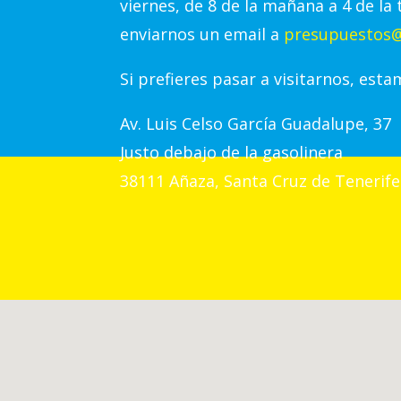
viernes, de 8 de la mañana a 4 de la 
enviarnos un email a
presupuestos@
Si prefieres pasar a visitarnos, esta
Av.
Luis Celso García Guadalupe, 37
Justo debajo de la gasolinera
38111 Añaza, Santa Cruz de Tenerife