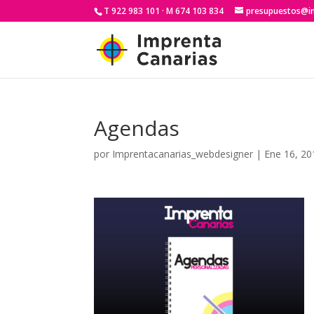
T 922 983 101 · M 674 103 834
presupuestos@i
Agendas
por
Imprentacanarias_webdesigner
|
Ene 16, 20