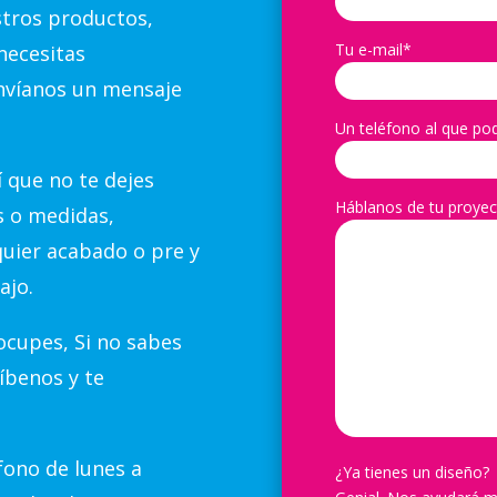
stros productos,
Tu e-mail*
necesitas
nvíanos un mensaje
Un teléfono al que po
 que no te dejes
Háblanos de tu proyec
s o medidas,
quier acabado o pre y
ajo.
cupes, Si no sabes
íbenos y te
ono de lunes a
¿Ya tienes un diseño?