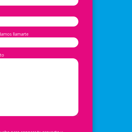
damos llamarte
to