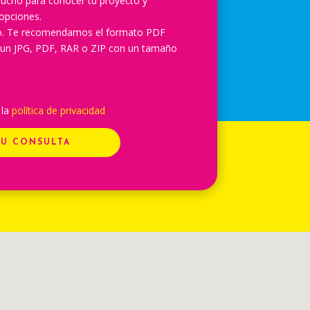
ucho para conocer tu proyecto y
opciones.
lo. Te recomendamos el formato PDF
 un JPG, PDF, RAR o ZIP con un tamaño
 la
política de privacidad