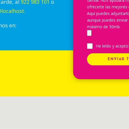
Genial. Nos ayudará m
tarde, al
922 983 101
o
ofrecerte las mejores 
localhost.
Aquí puedes adjuntar
aunque puedes enviar
mos en:
máximo de 50mb.
He leído y acepto