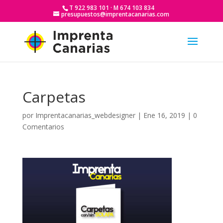
T 922 983 101 · M 674 103 834
presupuestos@imprentacanarias.com
Carpetas
por
Imprentacanarias_webdesigner
|
Ene 16, 2019
|
0
Comentarios