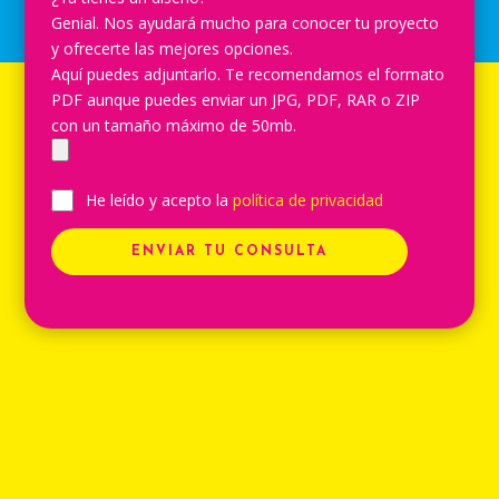
Genial. Nos ayudará mucho para conocer tu proyecto
y ofrecerte las mejores opciones.
Aquí puedes adjuntarlo. Te recomendamos el formato
PDF aunque puedes enviar un JPG, PDF, RAR o ZIP
con un tamaño máximo de 50mb.
He leído y acepto la
política de privacidad