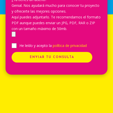
Genial. Nos ayudará mucho para conocer tu proyecto
y ofrecerte las mejores opciones.
Aquí puedes adjuntarlo. Te recomendamos el formato
PDF aunque puedes enviar un JPG, PDF, RAR o ZIP
con un tamaño máximo de 50mb.
He leído y acepto la
política de privacidad