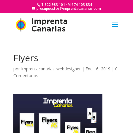
T 922 983 101 · M 674 103 834
presupuestos@imprentacanarias.com
Flyers
por
Imprentacanarias_webdesigner
|
Ene 16, 2019
|
0
Comentarios