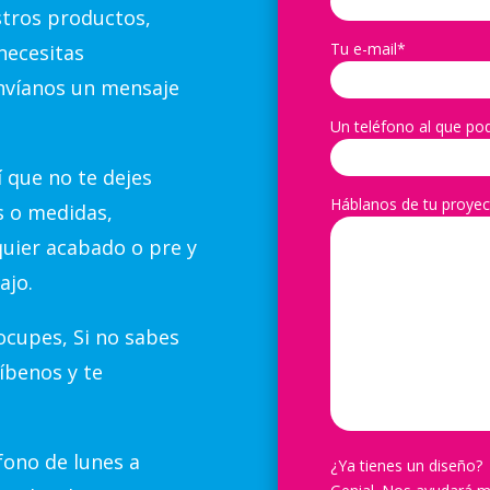
stros productos,
Tu e-mail*
necesitas
nvíanos un mensaje
Un teléfono al que po
 que no te dejes
Háblanos de tu proyec
s o medidas,
quier acabado o pre y
ajo.
cupes, Si no sabes
íbenos y te
ono de lunes a
¿Ya tienes un diseño?