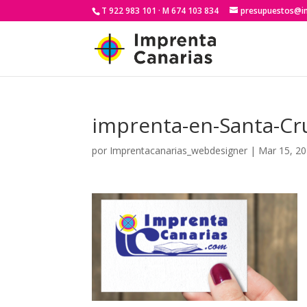
T 922 983 101 · M 674 103 834
presupuestos@i
imprenta-en-Santa-Cr
por
Imprentacanarias_webdesigner
|
Mar 15, 2