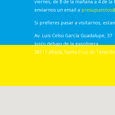
viernes, de 8 de la mañana a 4 de la 
enviarnos un email a
presupuestos@
Si prefieres pasar a visitarnos, esta
Av.
Luis Celso García Guadalupe, 37
Justo debajo de la gasolinera
38111 Añaza, Santa Cruz de Tenerife