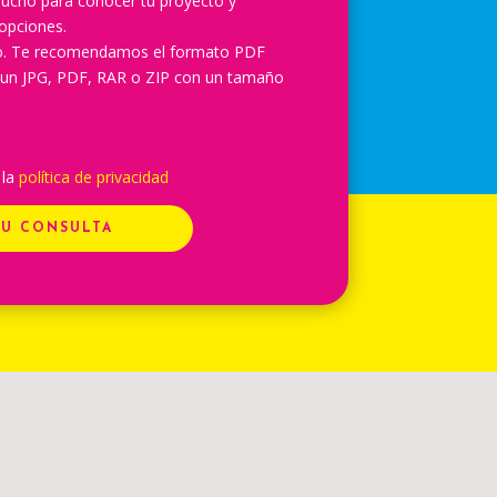
ucho para conocer tu proyecto y
opciones.
lo. Te recomendamos el formato PDF
 un JPG, PDF, RAR o ZIP con un tamaño
 la
política de privacidad