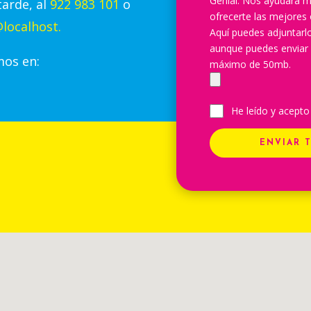
Genial. Nos ayudará m
tarde, al
922 983 101
o
ofrecerte las mejores 
localhost.
Aquí puedes adjuntar
aunque puedes enviar
mos en:
máximo de 50mb.
He leído y acepto