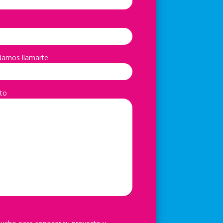
damos llamarte
to