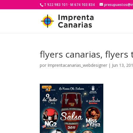
T 922 983 101 · M 674 103 834
presupuestos@i
flyers canarias, flyers 
por
Imprentacanarias_webdesigner
|
Jun 13, 20