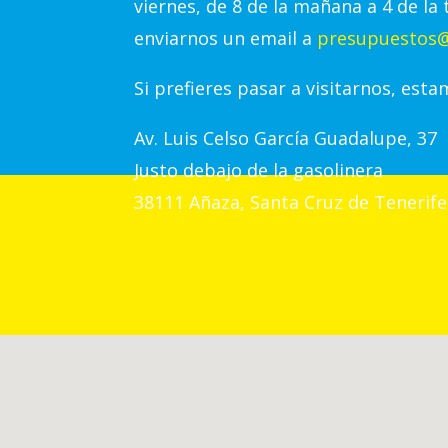
viernes, de 8 de la mañana a 4 de la 
enviarnos un email a
presupuestos@
Si prefieres pasar a visitarnos, esta
Av.
Luis Celso García Guadalupe, 37
Justo debajo de la gasolinera
38111 Añaza, Santa Cruz de Tenerife