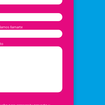
damos llamarte
to