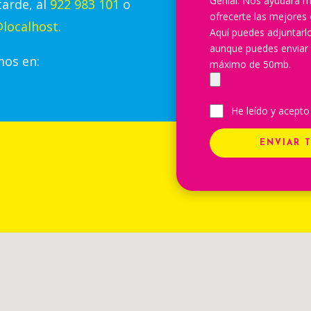
Genial. Nos ayudará m
tarde, al
922 983 101
o
ofrecerte las mejores 
localhost.
Aquí puedes adjuntar
aunque puedes enviar
mos en:
máximo de 50mb.
He leído y acepto