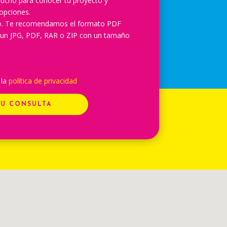
ucho para conocer tu proyecto y
opciones.
lo. Te recomendamos el formato PDF
 un JPG, PDF, RAR o ZIP con un tamaño
 la
política de privacidad