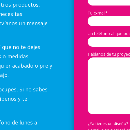
stros productos,
Tu e-mail*
necesitas
nvíanos un mensaje
Un teléfono al que po
 que no te dejes
Háblanos de tu proyec
s o medidas,
quier acabado o pre y
ajo.
cupes, Si no sabes
íbenos y te
ono de lunes a
¿Ya tienes un diseño?