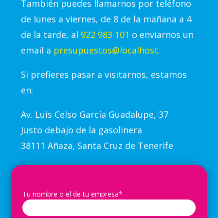
También puedes llamarnos por teléfono
de lunes a viernes, de 8 de la mañana a 4
de la tarde, al
922 983 101
o enviarnos un
email a
presupuestos@localhost.
Si prefieres pasar a visitarnos, estamos
en:
Av.
Luis Celso García Guadalupe, 37
Justo debajo de la gasolinera
38111 Añaza, Santa Cruz de Tenerife
Tu nombre o el de tu empresa*