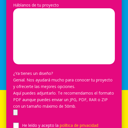
Háblanos de tu proyecto
¿Ya tienes un diseño?
Genial. Nos ayudará mucho para conocer tu proyecto
y ofrecerte las mejores opciones.
Aquí puedes adjuntarlo. Te recomendamos el formato
PDF aunque puedes enviar un JPG, PDF, RAR o ZIP
con un tamaño máximo de 50mb.
He leído y acepto la
política de privacidad