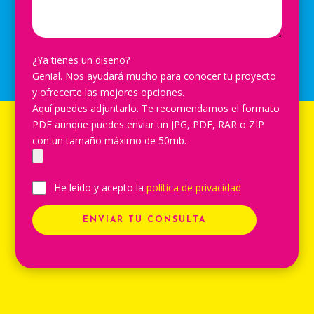
¿Ya tienes un diseño?
Genial. Nos ayudará mucho para conocer tu proyecto
y ofrecerte las mejores opciones.
Aquí puedes adjuntarlo. Te recomendamos el formato
PDF aunque puedes enviar un JPG, PDF, RAR o ZIP
con un tamaño máximo de 50mb.
He leído y acepto la
política de privacidad