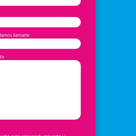
damos llamarte
to