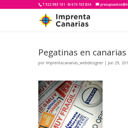
T 922 983 101 · M 674 103 834
presupuestos@i
Pegatinas en canarias
por
Imprentacanarias_webdesigner
|
Jun 29, 20