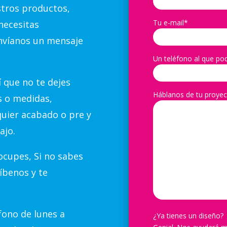
stros productos,
Tu e-mail*
necesitas
nvíanos un mensaje
Un teléfono al que po
 que no te dejes
Háblanos de tu proyec
s o medidas,
quier acabado o pre y
ajo.
cupes, Si no sabes
íbenos y te
ono de lunes a
¿Ya tienes un diseño?