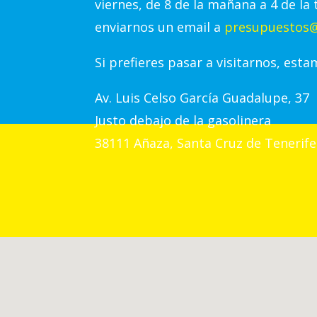
viernes, de 8 de la mañana a 4 de la 
enviarnos un email a
presupuestos@
Si prefieres pasar a visitarnos, esta
Av.
Luis Celso García Guadalupe, 37
Justo debajo de la gasolinera
38111 Añaza, Santa Cruz de Tenerife