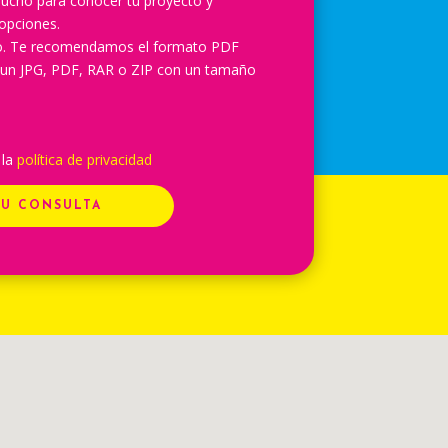
ucho para conocer tu proyecto y
opciones.
lo. Te recomendamos el formato PDF
 un JPG, PDF, RAR o ZIP con un tamaño
 la
política de privacidad