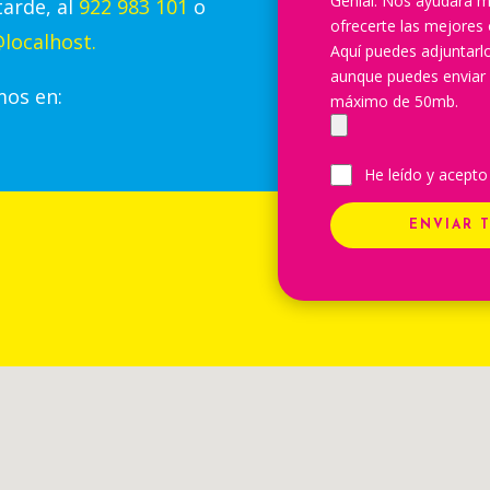
Genial. Nos ayudará m
tarde, al
922 983 101
o
ofrecerte las mejores 
localhost.
Aquí puedes adjuntar
aunque puedes enviar
mos en:
máximo de 50mb.
He leído y acepto