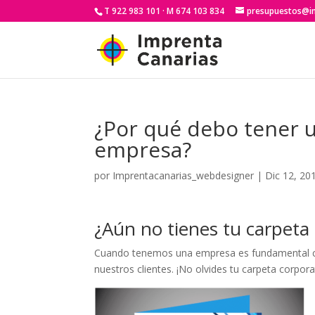
T 922 983 101 · M 674 103 834
presupuestos@i
¿Por qué debo tener 
empresa?
por
Imprentacanarias_webdesigner
|
Dic 12, 20
¿Aún no tienes tu carpeta
Cuando tenemos una empresa es fundamental con
nuestros clientes. ¡No olvides tu carpeta corpora