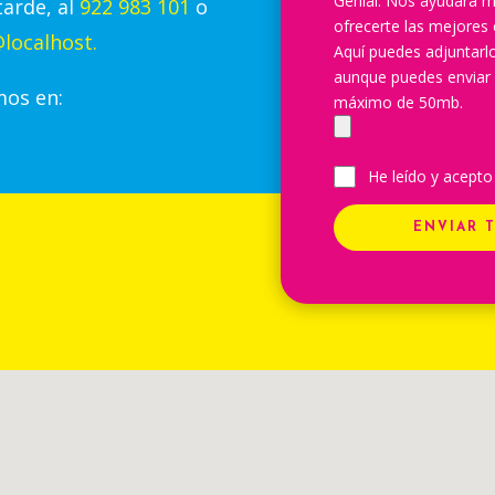
Genial. Nos ayudará m
tarde, al
922 983 101
o
ofrecerte las mejores 
localhost.
Aquí puedes adjuntar
aunque puedes enviar
mos en:
máximo de 50mb.
He leído y acepto