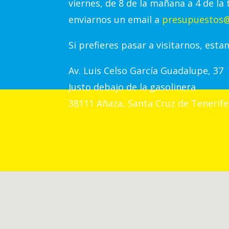
viernes, de 8 de la mañana a 4 de la 
enviarnos un email a
presupuestos@
Si prefieres pasar a visitarnos, esta
Av.
Luis Celso García Guadalupe, 37
Justo debajo de la gasolinera
38111 Añaza, Santa Cruz de Tenerife