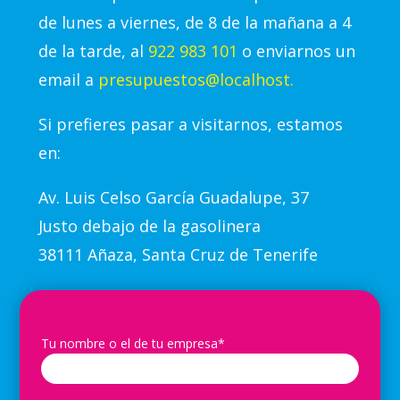
de lunes a viernes, de 8 de la mañana a 4
de la tarde, al
922 983 101
o enviarnos un
email a
presupuestos@localhost.
Si prefieres pasar a visitarnos, estamos
en:
Av.
Luis Celso García Guadalupe, 37
Justo debajo de la gasolinera
38111 Añaza, Santa Cruz de Tenerife
Tu nombre o el de tu empresa*