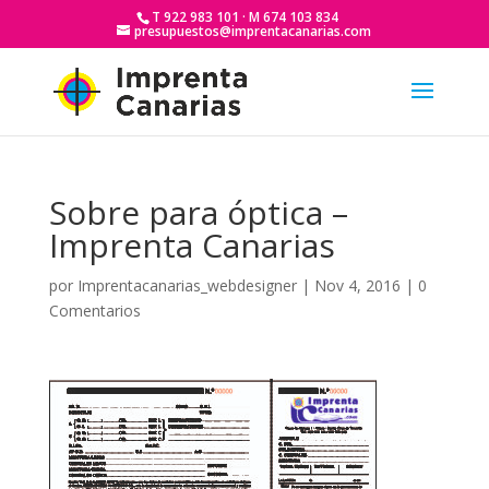
T 922 983 101 · M 674 103 834
presupuestos@imprentacanarias.com
Sobre para óptica –
Imprenta Canarias
por
Imprentacanarias_webdesigner
|
Nov 4, 2016
|
0
Comentarios