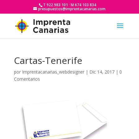
T 922 983 101 · M 674 103 834
presupuestos@imprentacanarias.com
Cartas-Tenerife
por
Imprentacanarias_webdesigner
|
Dic 14, 2017
|
0
Comentarios