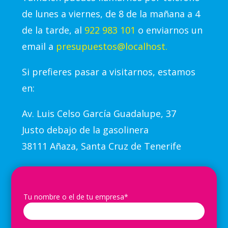
de lunes a viernes, de 8 de la mañana a 4
de la tarde, al
922 983 101
o enviarnos un
email a
presupuestos@localhost.
Si prefieres pasar a visitarnos, estamos
en:
Av.
Luis Celso García Guadalupe, 37
Justo debajo de la gasolinera
38111 Añaza, Santa Cruz de Tenerife
Tu nombre o el de tu empresa*