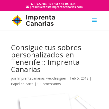
T 922 983 101 · M 674 103 834
presupuestos@imprentacanarias.com
Consigue tus sobres
personalizados en
Tenerife :: Imprenta
Canarias
por
Imprentacanarias_webdesigner
|
Feb 5, 2018
|
Papel de carta
|
0 Comentarios