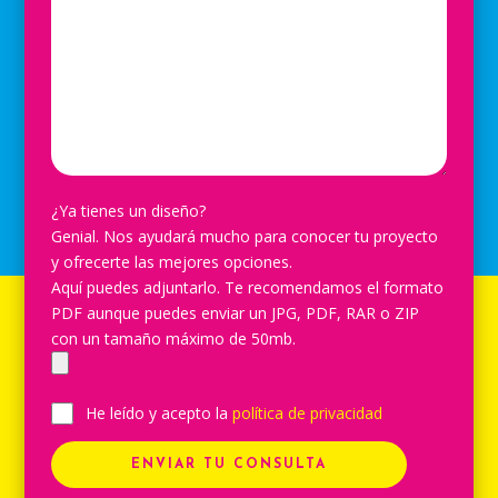
¿Ya tienes un diseño?
Genial. Nos ayudará mucho para conocer tu proyecto
y ofrecerte las mejores opciones.
Aquí puedes adjuntarlo. Te recomendamos el formato
PDF aunque puedes enviar un JPG, PDF, RAR o ZIP
con un tamaño máximo de 50mb.
He leído y acepto la
política de privacidad