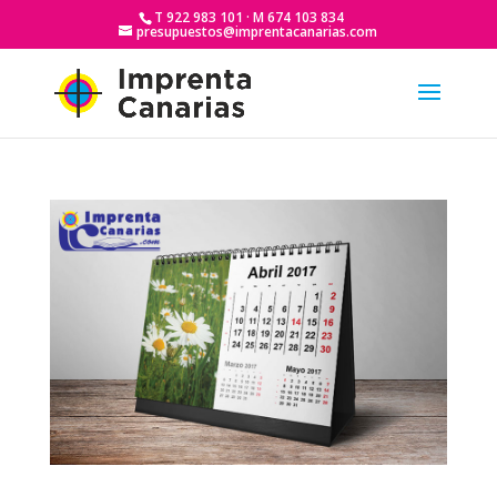
T 922 983 101 · M 674 103 834
presupuestos@imprentacanarias.com