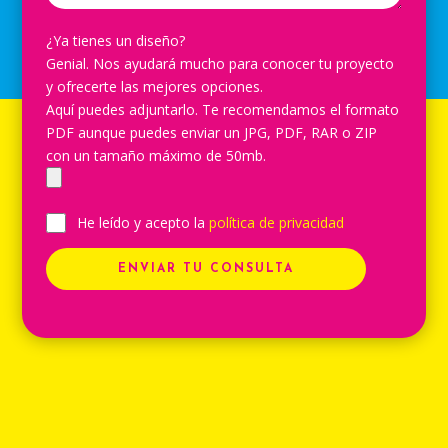
¿Ya tienes un diseño?
Genial. Nos ayudará mucho para conocer tu proyecto
y ofrecerte las mejores opciones.
Aquí puedes adjuntarlo. Te recomendamos el formato
PDF aunque puedes enviar un JPG, PDF, RAR o ZIP
con un tamaño máximo de 50mb.
He leído y acepto la
política de privacidad