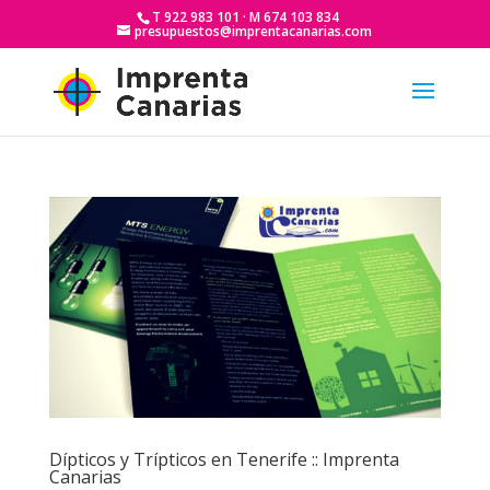
T 922 983 101 · M 674 103 834
presupuestos@imprentacanarias.com
Dípticos y Trípticos en Tenerife :: Imprenta
Canarias