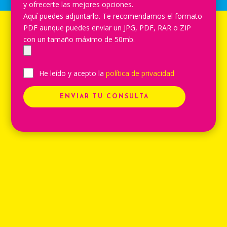
y ofrecerte las mejores opciones.
Aquí puedes adjuntarlo. Te recomendamos el formato
PDF aunque puedes enviar un JPG, PDF, RAR o ZIP
con un tamaño máximo de 50mb.
He leído y acepto la
política de privacidad