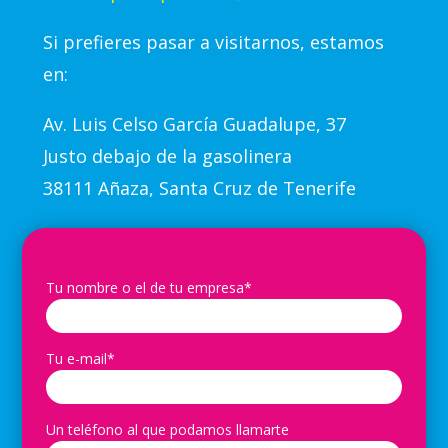
Si prefieres pasar a visitarnos, estamos
en:
Av.
Luis Celso García Guadalupe, 37
Justo debajo de la gasolinera
38111 Añaza, Santa Cruz de Tenerife
Tu nombre o el de tu empresa*
Tu e-mail*
Un teléfono al que podamos llamarte