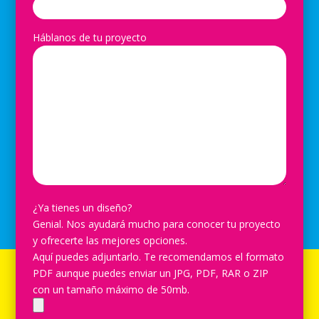
Háblanos de tu proyecto
¿Ya tienes un diseño?
Genial. Nos ayudará mucho para conocer tu proyecto
y ofrecerte las mejores opciones.
Aquí puedes adjuntarlo. Te recomendamos el formato
PDF aunque puedes enviar un JPG, PDF, RAR o ZIP
con un tamaño máximo de 50mb.