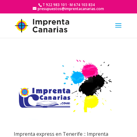
T 922 983 101 · M 674 103 834
presupuestos@imprentacanarias.com
Imprenta express en Tenerife :: Imprenta