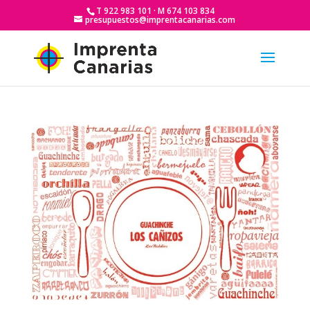
T 922 983 101 · M 674 103 834
presupuestos@imprentacanarias.com