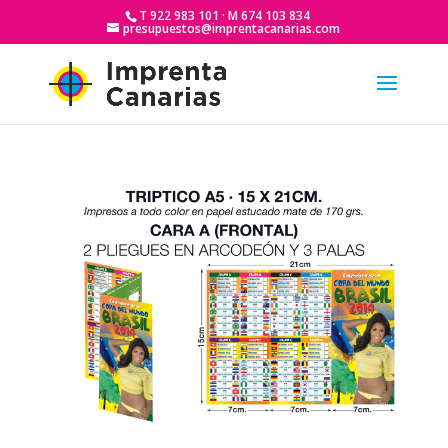
T 922 983 101 · M 674 103 834
presupuestos@imprentacanarias.com