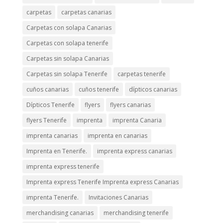
carpetas
carpetas canarias
Carpetas con solapa Canarias
Carpetas con solapa tenerife
Carpetas sin solapa Canarias
Carpetas sin solapa Tenerife
carpetas tenerife
cuños canarias
cuños tenerife
dípticos canarias
Dípticos Tenerife
flyers
flyers canarias
flyers Tenerife
imprenta
imprenta Canaria
imprenta canarias
imprenta en canarias
Imprenta en Tenerife.
imprenta express canarias
imprenta express tenerife
Imprenta express Tenerife Imprenta express Canarias
imprenta Tenerife.
Invitaciones Canarias
merchandising canarias
merchandising tenerife