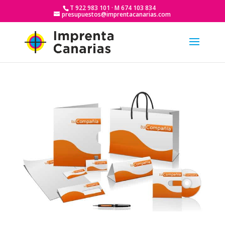
T 922 983 101 · M 674 103 834
presupuestos@imprentacanarias.com