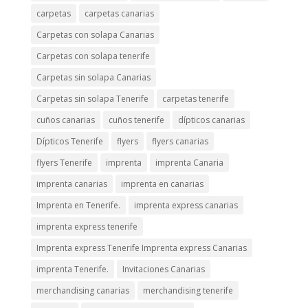
carpetas
carpetas canarias
Carpetas con solapa Canarias
Carpetas con solapa tenerife
Carpetas sin solapa Canarias
Carpetas sin solapa Tenerife
carpetas tenerife
cuños canarias
cuños tenerife
dípticos canarias
Dípticos Tenerife
flyers
flyers canarias
flyers Tenerife
imprenta
imprenta Canaria
imprenta canarias
imprenta en canarias
Imprenta en Tenerife.
imprenta express canarias
imprenta express tenerife
Imprenta express Tenerife Imprenta express Canarias
imprenta Tenerife.
Invitaciones Canarias
merchandising canarias
merchandising tenerife