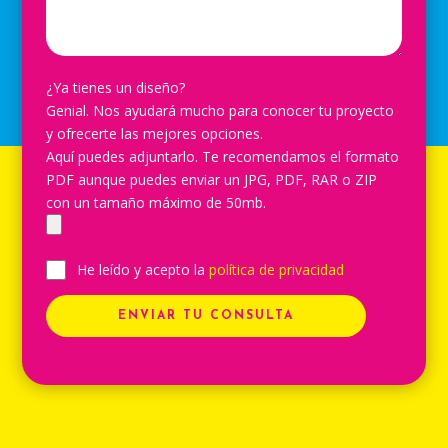
¿Ya tienes un diseño?
Genial. Nos ayudará mucho para conocer tu proyecto
y ofrecerte las mejores opciones.
Aquí puedes adjuntarlo. Te recomendamos el formato
PDF aunque puedes enviar un JPG, PDF, RAR o ZIP
con un tamaño máximo de 50mb.
He leído y acepto la
política de privacidad