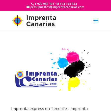
T 922 983 101 · M 674 103 834
presupuestos@imprentacanarias.com
Imprenta express en Tenerife :: Imprenta