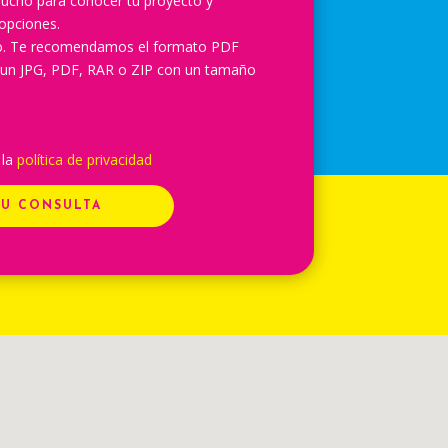
ucho para conocer tu proyecto y
opciones.
lo. Te recomendamos el formato PDF
 un JPG, PDF, RAR o ZIP con un tamaño
 la
política de privacidad