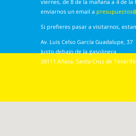
viernes, de 8 de la mañana a 4 de la 
enviarnos un email a
presupuestos@
Si prefieres pasar a visitarnos, esta
Av.
Luis Celso García Guadalupe, 37
Justo debajo de la gasolinera
38111 Añaza, Santa Cruz de Tenerife