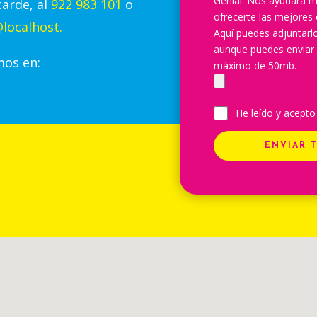
Genial. Nos ayudará m
tarde, al
922 983 101
o
ofrecerte las mejores 
localhost.
Aquí puedes adjuntar
aunque puedes enviar
mos en:
máximo de 50mb.
He leído y acepto