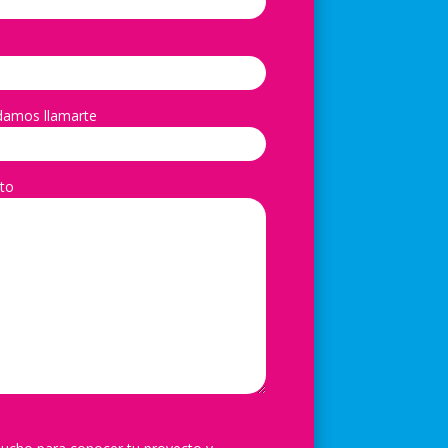
damos llamarte
to