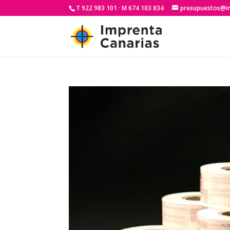
T 922 983 101 · M 674 103 834
presupuestos@i