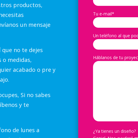
stros productos,
Tu e-mail*
necesitas
nvíanos un mensaje
Un teléfono al que po
 que no te dejes
Háblanos de tu proyec
s o medidas,
quier acabado o pre y
ajo.
cupes, Si no sabes
íbenos y te
ono de lunes a
¿Ya tienes un diseño?