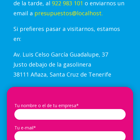
de la tarde, al
922 983 101
o enviarnos un
email a
presupuestos@localhost.
Si prefieres pasar a visitarnos, estamos
en:
Av.
Luis Celso García Guadalupe, 37
Justo debajo de la gasolinera
38111 Añaza, Santa Cruz de Tenerife
Tu nombre o el de tu empresa*
Tu e-mail*