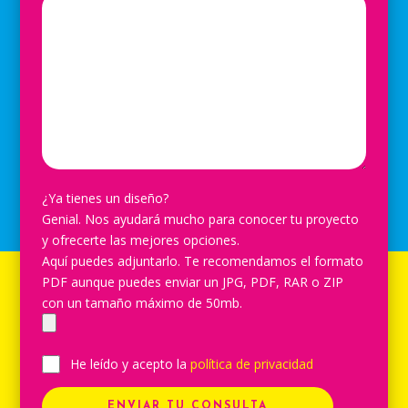
¿Ya tienes un diseño?
Genial. Nos ayudará mucho para conocer tu proyecto
y ofrecerte las mejores opciones.
Aquí puedes adjuntarlo. Te recomendamos el formato
PDF aunque puedes enviar un JPG, PDF, RAR o ZIP
con un tamaño máximo de 50mb.
He leído y acepto la
política de privacidad