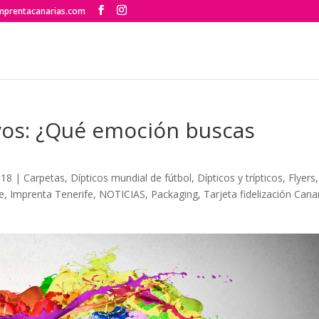
mprentacanarias.com
ivos: ¿Qué emoción buscas
018
|
Carpetas
,
Dípticos mundial de fútbol
,
Dípticos y trípticos
,
Flyers
,
e
,
Imprenta Tenerife
,
NOTICIAS
,
Packaging
,
Tarjeta fidelización Cana