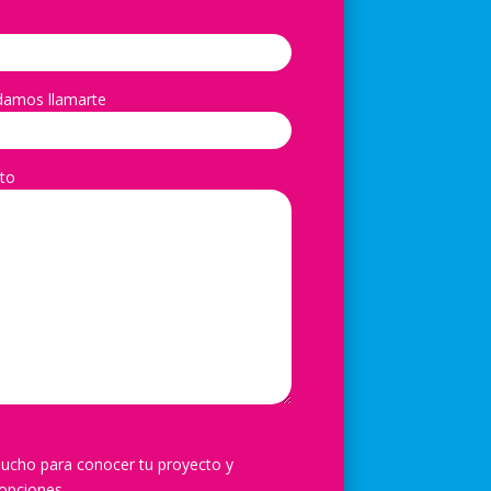
damos llamarte
to
ucho para conocer tu proyecto y
opciones.