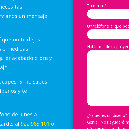
Tu e-mail*
necesitas
nvíanos un mensaje
Un teléfono al que po
 que no te dejes
Háblanos de tu proyec
s o medidas,
quier acabado o pre y
ajo.
cupes, Si no sabes
íbenos y te
ono de lunes a
¿Ya tienes un diseño?
Genial. Nos ayudará m
tarde, al
922 983 101
o
ofrecerte las mejores 