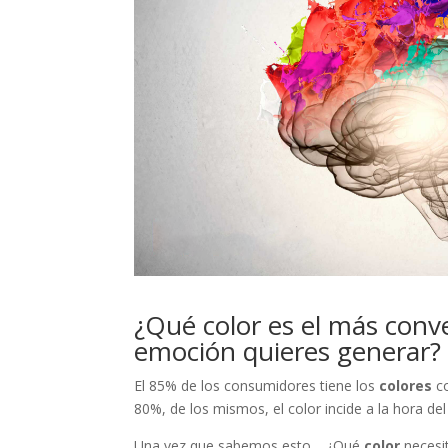
¿Qué color es el más conv
emoción quieres generar?
El 85% de los consumidores tiene los
colores
co
80%, de los mismos, el color incide a la hora d
Una vez que sabemos esto… ¿Qué
color
necesi