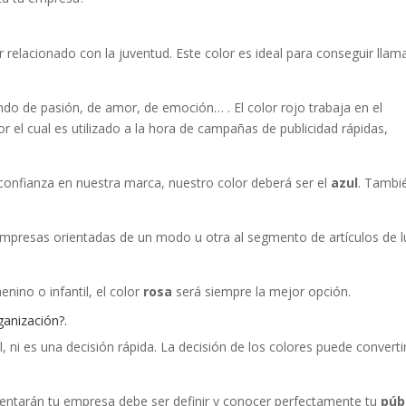
r relacionado con la juventud. Este color es ideal para conseguir llama
o de pasión, de amor, de emoción… . El color rojo trabaja en el
r el cual es utilizado a la hora de campañas de publicidad rápidas,
 confianza en nuestra marca, nuestro color deberá ser el
azul
. Tambi
empresas orientadas de un modo u otra al segmento de artículos de l
nino o infantil, el color
rosa
será siempre la mejor opción.
ganización?.
, ni es una decisión rápida. La decisión de los colores puede converti
esentarán tu empresa debe ser definir y conocer perfectamente tu
púb