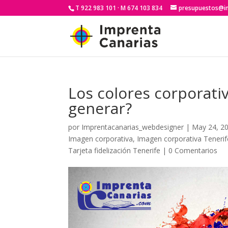
T 922 983 101 · M 674 103 834
presupuestos@i
Los colores corporat
generar?
por
Imprentacanarias_webdesigner
|
May 24, 2
Imagen corporativa
,
Imagen corporativa Tenerif
Tarjeta fidelización Tenerife
|
0 Comentarios