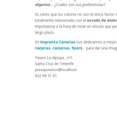
objetivo
… ¿Cuáles son sus preferencias?.
Es cierto que los colores no son el único facto
totalmente relacionado con el
estado de ánim
importancia a la hora de crear un vínculo que p
largo plazo.
En
Imprenta Canarias
nos dedicamos a mejorar
tarjetas
,
carpetas
,
flyers
… para dar una imag
Paseo La Alpispa , nº1
Santa Cruz de Tenerife
presupuestos@localhost
922 98 31 01