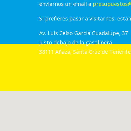
enviarnos un email a
presupuestos@
Si prefieres pasar a visitarnos, esta
Av.
Luis Celso García Guadalupe, 37
Justo debajo de la gasolinera
38111 Añaza, Santa Cruz de Tenerife