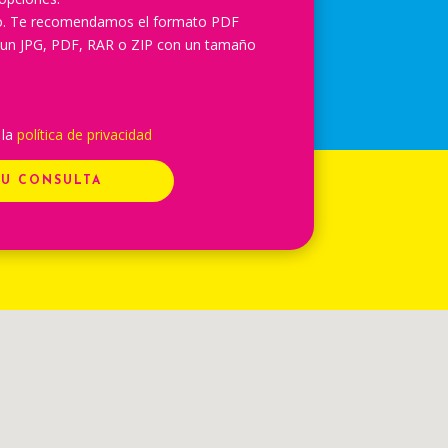
lo. Te recomendamos el formato PDF
 un JPG, PDF, RAR o ZIP con un tamaño
 la
política de privacidad