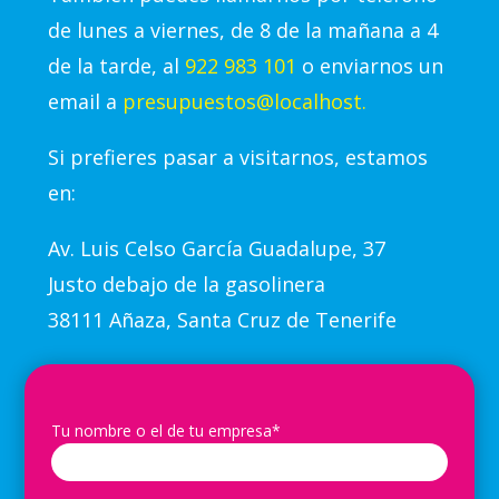
de lunes a viernes, de 8 de la mañana a 4
de la tarde, al
922 983 101
o enviarnos un
email a
presupuestos@localhost.
Si prefieres pasar a visitarnos, estamos
en:
Av.
Luis Celso García Guadalupe, 37
Justo debajo de la gasolinera
38111 Añaza, Santa Cruz de Tenerife
Tu nombre o el de tu empresa*