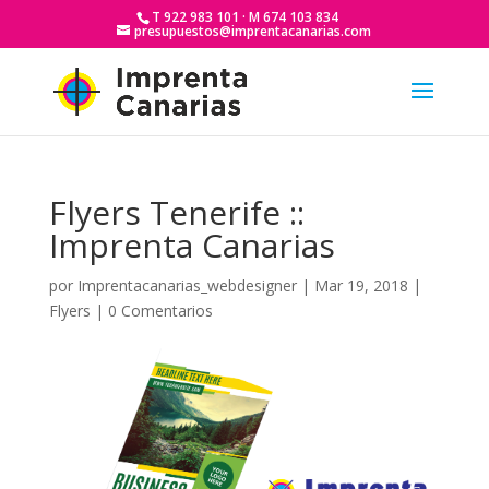
T 922 983 101 · M 674 103 834
presupuestos@imprentacanarias.com
Flyers Tenerife ::
Imprenta Canarias
por
Imprentacanarias_webdesigner
|
Mar 19, 2018
|
Flyers
|
0 Comentarios