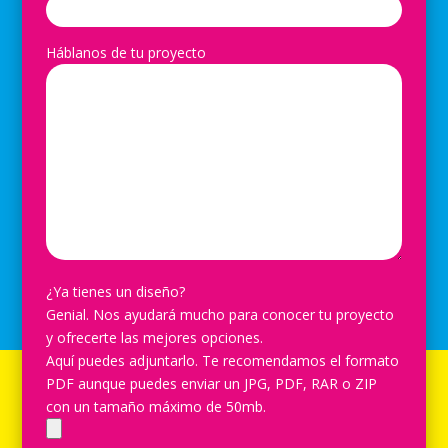
Háblanos de tu proyecto
¿Ya tienes un diseño?
Genial. Nos ayudará mucho para conocer tu proyecto
y ofrecerte las mejores opciones.
Aquí puedes adjuntarlo. Te recomendamos el formato
PDF aunque puedes enviar un JPG, PDF, RAR o ZIP
con un tamaño máximo de 50mb.