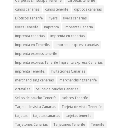
Carpetas sin solapa Tenerife
carpetas tenerife
cuños canarias
cuños tenerife
dípticos canarias
Dípticos Tenerife
flyers
flyers canarias
flyers Tenerife
imprenta
imprenta Canaria
imprenta canarias
imprenta en canarias
Imprenta en Tenerife.
imprenta express canarias
imprenta express tenerife
Imprenta express Tenerife Imprenta express Canarias
imprenta Tenerife.
Invitaciones Canarias
merchandising canarias
merchandising tenerife
octavillas
Sellos de caucho Canarias
Sellos de caucho Tenerife
sobres Tenerife
Tarjeta de visita Canarias
Tarjeta de visita Tenerife
tarjetas
tarjetas canarias
tarjetas tenerife
Tarjetones Canarias
Tarjetones Tenerife
Tenerife