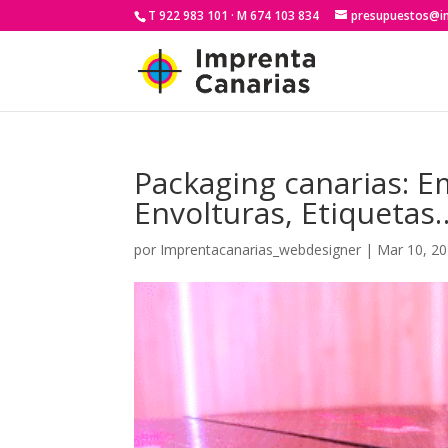
T 922 983 101 · M 674 103 834
presupuestos@i
Packaging canarias: E
Envolturas, Etiquetas
por
Imprentacanarias_webdesigner
|
Mar 10, 2