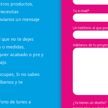
stros productos,
Tu e-mail*
necesitas
nvíanos un mensaje
Un teléfono al que po
 que no te dejes
Háblanos de tu proyec
s o medidas,
quier acabado o pre y
ajo.
cupes, Si no sabes
íbenos y te
ono de lunes a
¿Ya tienes un diseño?