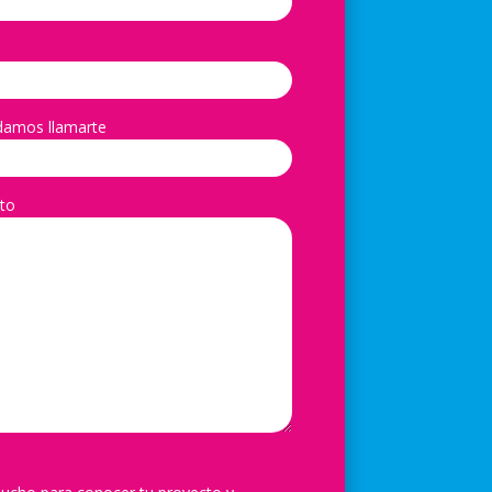
damos llamarte
to