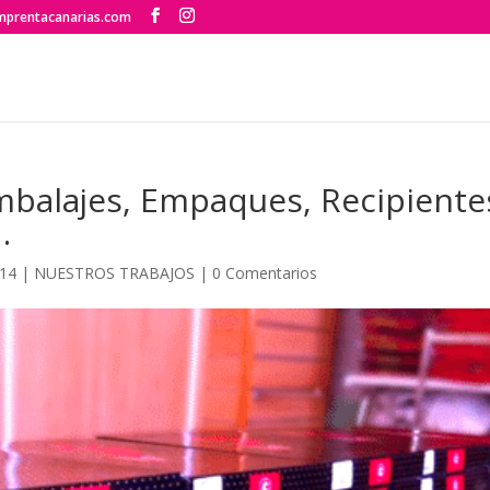
mprentacanarias.com
mbalajes, Empaques, Recipiente
…
014
|
NUESTROS TRABAJOS
|
0 Comentarios