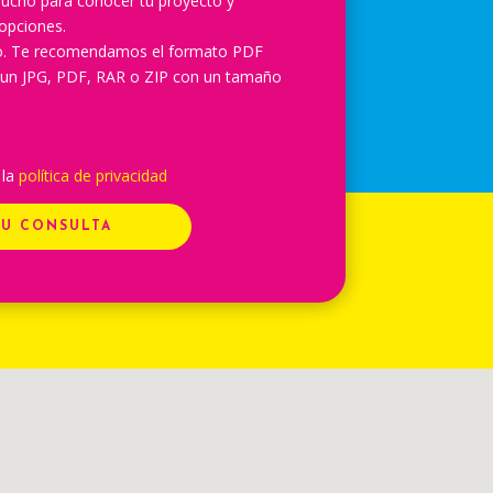
ucho para conocer tu proyecto y
opciones.
lo. Te recomendamos el formato PDF
 un JPG, PDF, RAR o ZIP con un tamaño
 la
política de privacidad