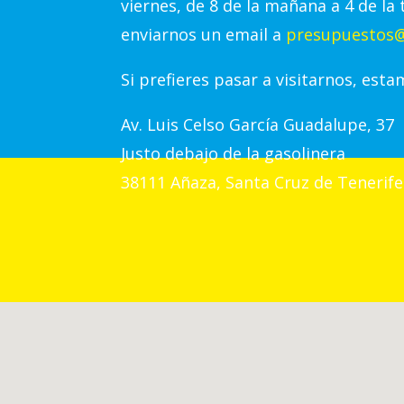
viernes, de 8 de la mañana a 4 de la 
enviarnos un email a
presupuestos@
Si prefieres pasar a visitarnos, esta
Av.
Luis Celso García Guadalupe, 37
Justo debajo de la gasolinera
38111 Añaza, Santa Cruz de Tenerife