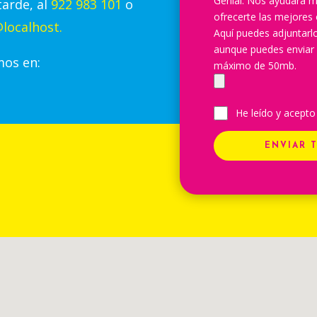
Genial. Nos ayudará m
tarde, al
922 983 101
o
ofrecerte las mejores 
localhost.
Aquí puedes adjuntar
aunque puedes enviar
mos en:
máximo de 50mb.
He leído y acepto