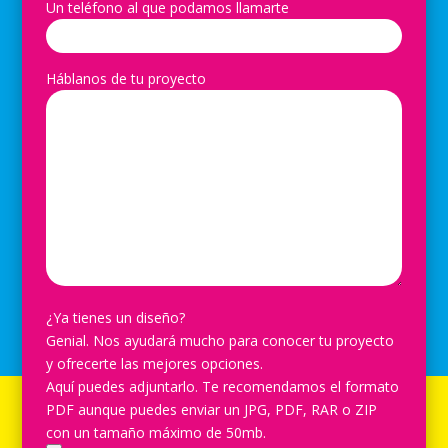
Un teléfono al que podamos llamarte
Háblanos de tu proyecto
¿Ya tienes un diseño?
Genial. Nos ayudará mucho para conocer tu proyecto
y ofrecerte las mejores opciones.
Aquí puedes adjuntarlo. Te recomendamos el formato
PDF aunque puedes enviar un JPG, PDF, RAR o ZIP
con un tamaño máximo de 50mb.