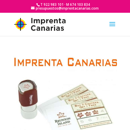
T 922 983 101 · M 674 103 834
presupuestos@imprentacanarias.com