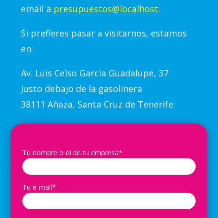
email a
presupuestos@localhost.
Si prefieres pasar a visitarnos, estamos
en:
Av.
Luis Celso García Guadalupe, 37
Justo debajo de la gasolinera
38111 Añaza, Santa Cruz de Tenerife
Tu nombre o el de tu empresa*
Tu e-mail*