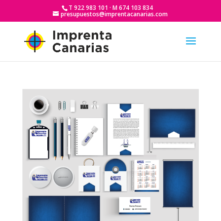
T 922 983 101 · M 674 103 834
presupuestos@imprentacanarias.com