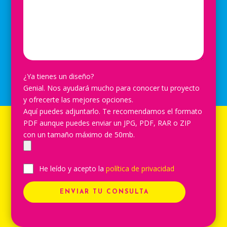
¿Ya tienes un diseño?
Genial. Nos ayudará mucho para conocer tu proyecto
y ofrecerte las mejores opciones.
Aquí puedes adjuntarlo. Te recomendamos el formato
PDF aunque puedes enviar un JPG, PDF, RAR o ZIP
con un tamaño máximo de 50mb.
He leído y acepto la
política de privacidad